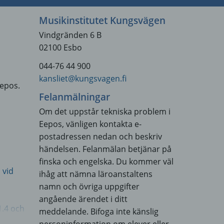
Musikinstitutet Kungsvägen
Vindgränden 6 B
02100 Esbo
044-76 44 900
kansliet@kungsvagen.fi
Eepos.
Felanmälningar
Om det uppstår tekniska problem i
Eepos, vänligen kontakta e-
postadressen nedan och beskriv
händelsen. Felanmälan betjänar på
finska och engelska. Du kommer väl
 vid
ihåg att nämna läroanstaltens
namn och övriga uppgifter
angående ärendet i ditt
1.4 och
meddelande. Bifoga inte känslig
e-
personinformation om elever eller