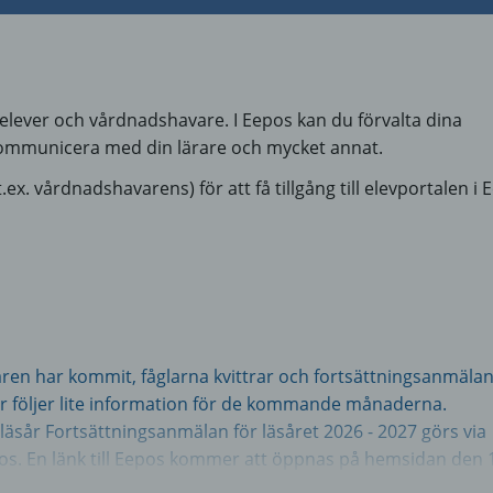
elever och vårdnadshavare. I Eepos kan du förvalta dina
 kommunicera med din lärare och mycket annat.
ex. vårdnadshavarens) för att få tillgång till elevportalen i 
åren har kommit, fåglarna kvittrar och fortsättningsanmälan
 följer lite information för de kommande månaderna.
läsår Fortsättningsanmälan för läsåret 2026 - 2027 görs via
. En länk till Eepos kommer att öppnas på hemsidan den 
mer inom kort att få ett e-postmeddelande till barnets egen 