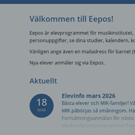
Välkommen till Eepos!
Eepos är elevprogrammet för musikinstitutet, 
personuppgifter, se dina studier, kalendern,
Vänligen ange även en mailadress för barnet (t.
Nya elever anmäler sig via Eepos.
Aktuellt
Elevinfo mars 2026
18
Bästa elever och MIK-familjer! V
MAR
MIK påbörjas så småningom. Här
Fortsättningsanmälan för nästa 
elevhanteringsprogrammet Eepos
vara öppen till den 15.4. Ni kom