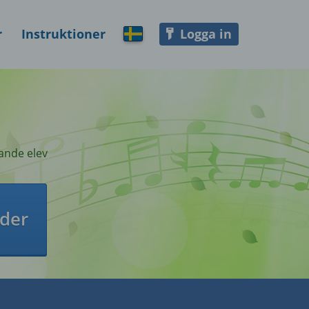
r
Instruktioner
Logga in
Välj tjänstens språk
ande elev
oder